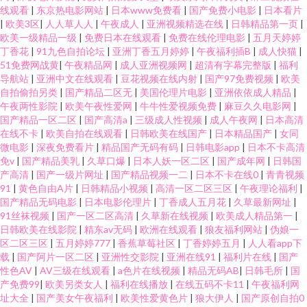
线观看
|
东京热电影网站
|
日本www免费看
|
国产免费小电影
|
日本看片
|
欧美3区
|
人人草人人
|
午夜成人
|
亚洲视频精选在线
|
日韩精品第一页
|
欧美一级精品一级
|
免费日本在线观看
|
免费在线伦理电影
|
五月天婷婷
丁香花
|
91九色自拍论坛
|
亚洲丁香五月婷婷
|
午夜福利插B
|
成人快猫
|
51免费网战黄
|
午夜精品网
|
成人亚洲视频网
|
超清有字幕完整版
|
福利
导航站
|
亚洲中文在线观看
|
豆花视频在线内射
|
国产97免费视频
|
欧美
自拍偷拍另类
|
国产精品二区无
|
美国伦理片电影
|
亚洲依依成人精品
|
午夜两性影院
|
欧美午夜性爱网
|
牛牛性爱视频免费
|
麻豆久久电影网
|
国产精品一区二区
|
国产高清a
|
三级成人性视频
|
成人午夜网
|
日本高清
在线不卡
|
欧美自拍在线观看
|
日韩欧美在线国产
|
日本精品国产
|
女同
微电影
|
深夜免费看片
|
精品国产无码有码
|
日韩电影app
|
日本不卡高清
免v
|
国产精品美乳
|
久草口爆
|
日本人妖一区二区
|
国产成年网
|
日韩国
产高清
|
国产一级片网址
|
国产精品视频一二
|
日本不卡在线0
|
青青视频
91
|
黄色自由A片
|
日韩精品小视频
|
高清一区二区三区
|
午夜理论福利
|
国产精品无码电影
|
日本电影伦理片
|
丁香成人五月花
|
久草最新网址
|
91丝袜视频
|
国产一区二区高清
|
久草新在线视频
|
欧美成人精品第一
|
日韩欧美在线影院
|
精东av无码
|
欧洲在线观看
|
狼友福利网站
|
伪娘一
区二区三区
|
五月婷婷777
|
香蕉草莓社区
|
丁香婷婷五月
|
人人看app下
载
|
国产阿片一区二区
|
亚洲性交影院
|
亚洲在线91
|
福利片在线
|
国产
性色AV
|
AV三级在线观看
|
a色片在线视频
|
精品无码AB
|
日韩毛所
|
国
产免费99
|
欧美另类女人
|
福利在线播放
|
在线五码不卡11
|
午夜福利网
址大全
|
国产美女午夜福利
|
欧美性爱黄色片
|
狼大伊人
|
国产原创自拍0