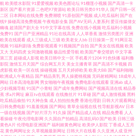
航
欧美喷水影院
91爱爱视频
欧美色图论坛
91榴莲小视频
国产高清一卡
A片不卡区 黑料AV国产在线 男人天堂啪啪啪 日韩旡套 香蕉视频 51黑科福利
新区
国产看片资源
二色吧97资源站
欧美日韩另类0
91华人
国产日韩一区
二区
日本网站在线免费
免费潮喷
91原创国产视频
成人吃瓜福利
国产在
社 91网页免费在线观看 日韩成人无码久久精品 微拍福利888 九九热在线观精
线9
操碰高清免费视频
午夜电影全集
国产AV无码
人妻系列
爱豆传媒倩女
幽魂
超清国产剧大全
91中文字幕在线
免费在线小视频
吃瓜福利小视频
免费91
国产日产亚洲精品
91社在线高清
人人草香蕉
激情另类图片
亚洲
品视频 人妻丝袜二区 欧美不卡123 91足交视频在线观看 海角av勾搭在线 蜜
欧美在线观看
成人三级成人三级
欧美老女人bb
日日操第一页
91网豆花
视频
91福利剧场
免费影视观看
91视频国产自拍
国产美女在线视频
欧美
桃成人免费网站 日本伦理在线观看 婷婷四色 影音先锋性爱aV 九久综艺香蕉
又大
无码四虎
女同激吻视频
极品性爱导航
欧美国产拳交喷奶
中文字幕
第三页
超碰成人影视
欧美日韩中文一区
手机看片1204
91色快播
福利撸
影院
激情五月天国产
综合网五月天
美女主播青草
国产高清不卡视频
四
欧美性黄色日韩性 丝瓜肏肏 91av丝袜喷水 91熟女视频网站 波多野吉依无码
虎影视
欧美一区在线
操碰视频
五月天婷婷欧美
欧美大BB
国产福利啪啪
欧洲成人午夜精品
国产精品美乳
男人操蜜桃视频
无码射精网站
18成年人
国产免费在线色 久久七七更新 深夜释放 在线播放的AV网站 91免费网站在线
网站
日本高清电影网
男女啪啪午夜视频
免费电影在线观看
亚洲ab
成人
少妇视频导航
91国产小青蛙
国产成年免费网站
国产视频高清在线
精品香
蕉
求a片网址
麻豆tv在线观看
在线撸丝片
91草碰
国产成人激情视频
黑料
观看大全 阿v网站 精品亚洲无码一区二区 日韩123视频 性生活剧场 91福利不
吃瓜精品偷拍
91大神合集
成人拍拍拍免费
香港伦理剧
日韩大片观看网址
日韩免费电影
91羞羞视频
国产网站
青草全福视在线
性导航影视AV
日本
卡 91素人网 国产性在线 欧美亚洲春色 中日韩传媒一区 91美女爆插福利 国产
一级在线视频
国产好片浮力
91久操
国产精品成人在线
精品免费看
人人
看操碰
午夜伦理电影网
久久国自产拍精品
高清乱码0
国产欧美
日韩三级
黄色A片
伦理电影亚洲国产
福利姬黄色网址
欧美伊人影院
丁香成人五月
精品成 男人天堂第一页 视频网址大全 69超碰久草牛牛人人 91人人妻人人干
花
黄色网网址女
久草视频最新网址
日韩大片在线看
久久亚洲人成
亚州