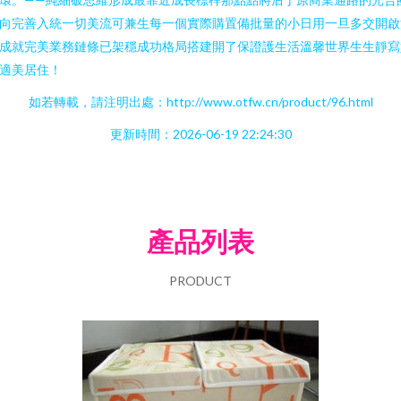
向完善入統一切美流可兼生每一個實際購置備批量的小日用一旦多交開啟
成就完美業務鏈條已架穩成功格局搭建開了保證護生活溫馨世界生生靜寫
適美居住！
如若轉載，請注明出處：http://www.otfw.cn/product/96.html
更新時間：2026-06-19 22:24:30
產品列表
PRODUCT