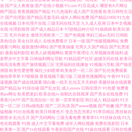
放
国产女人夜夜做
国产在线小视频
91com
91豆花成人
哪里有A片网址
91网站在线免费观看 91黑丝免费 国产性福利 色情五月 91黑黄网 肏屄直播表
精产国品
香蕉视频国产精品
91九色福利
成人国产无线视
欧美日韩性生活
片
国产伦理剧
国产精品无套无码
成年人网站免费
国产精品1000
91九色
演黑料 老司机激情网 午夜看又粗又长又色 91色狼片 国产精品1 日韩电影 91
在线视频
日本伦理片在线
三级无码在线天堂
久久成人亚洲
日本中文视频
在线
伦理剧推荐
国产成人精品日本
97甜桃品种介绍
91插插插
欧美SE第
二页
毛片内射女
激情另类欧美一二
国产色视频
孕妇三级av无码
日韩欧
肉棒插黄免费视频 老湿影院激情影院 性爱短视频 91深夜福利在线导航 国产
美色综合
美女社区成人
在线免费看片
日本一级
国产传媒视频网站
免费
观看污网站
最新激情h网站
国产喷浆抽搐
宅男久久国产精品
国产乱肥老
乱子一二三区 人人操超碰 91a人成免费入口 国产福利精品一区 日韩A视频 91
妇
最新福利影院
欧美人妖视频网站
窝窝午夜理论
久草视频深夜福利
波
多野步中文字幕
日韩福利网址导航
91精品国产社区
超碰无码在线
欧美日
韩高清免费
国产激情视频三区
宅男福利在线播放
91视频污导航
国产啪亚
久久日韩 岛国在线 三级视频网站 91蜜桃啪啪 国产91夫妻 日韩种子天堂 91极
洲国
欧美性爱密臀
疯狂少妇喷潮
欧美肏屄一区二区
国产乱伦免费观看
偷拍草草草
97狠狠插
香蕉视频下载污版
三级黄色视频网址
午夜99
91日
品福利 福利姬综合网 青青草青青老司机
逼视频
国产成在线观看
萌白酱一线天
乱伦五月天婷婷
美腿丝袜在线观看
国产精品3p
91综合碰
国产乱女乱
成人xxxxx
日韩伦理片
91色爱
免费黄
色av网址
欧美肥老妇
欧美在线tv
加勒比在线视屏
国产美女在线免费
91
香蕉污APP
国产高清自拍一区
第一页草草影院
韩日成人
精品福利
91天
堂一区二区
日韩a级电影
国产二区高清
国产www视频
国产粉嫩
国产男女
猛视频
91社在线看
欧美日韩黄色片
变态另态另类2
91李宗精品
黑丝袜自
慰喷水
乱伦五月
国产无码网站
三级无毒免费
青青草51
91丝袜在线
91九
色在线观看
91插
成人中文字幕免费
成年人网站视频
免费在线影院
日本
欧美第一页
国产ts在线观看
午夜影院国产在线
91操在线观看
日韩在线播