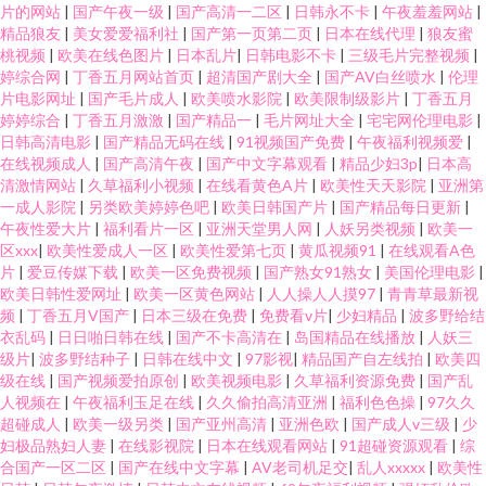
片的网站
|
国产午夜一级
|
国产高清一二区
|
日韩永不卡
|
午夜羞羞网站
|
精品狼友
|
美女爱爱福利社
|
国产第一页第二页
|
日本在线代理
|
狼友蜜
桃视频
|
欧美在线色图片
|
日本乱片
|
日韩电影不卡
|
三级毛片完整视频
|
婷综合网
|
丁香五月网站首页
|
超清国产剧大全
|
国产AV白丝喷水
|
伦理
片电影网址
|
国产毛片成人
|
欧美喷水影院
|
欧美限制级影片
|
丁香五月
婷婷综合
|
丁香五月激激
|
国产精品一
|
毛片网址大全
|
宅宅网伦理电影
|
日韩高清电影
|
国产精品无码在线
|
91视频国产免费
|
午夜福利视频爱
|
在线视频成人
|
国产高清午夜
|
国产中文字幕观看
|
精品少妇3p
|
日本高
清激情网站
|
久草福利小视频
|
在线看黄色A片
|
欧美性天天影院
|
亚洲第
一成人影院
|
另类欧美婷婷色吧
|
欧美日韩国产片
|
国产精品每日更新
|
午夜性爱大片
|
福利看片一区
|
亚洲天堂男人网
|
人妖另类视频
|
欧美一
区xxx
|
欧美性爱成人一区
|
欧美性爱第七页
|
黄瓜视频91
|
在线观看A色
片
|
爱豆传媒下载
|
欧美一区免费视频
|
国产熟女91熟女
|
美国伦理电影
|
欧美日韩性爱网址
|
欧美一区黄色网站
|
人人操人人摸97
|
青青草最新视
频
|
丁香五月V国产
|
日本三级在免费
|
免费看v片
|
少妇精品
|
波多野给结
衣乱码
|
日日啪日韩在线
|
国产不卡高清在
|
岛国精品在线播放
|
人妖三
级片
|
波多野结种子
|
日韩在线中文
|
97影视
|
精品国产自左线拍
|
欧美四
级在线
|
国产视频爱拍原创
|
欧美视频电影
|
久草福利资源免费
|
国产乱
人视频在
|
午夜福利玉足在线
|
久久偷拍高清亚洲
|
福利色色操
|
97久久
超碰成人
|
欧美一级另类
|
国产亚州高清
|
亚洲色欧
|
国产成人v三级
|
少
妇极品熟妇人妻
|
在线影视院
|
日本在线观看网站
|
91超碰资源观看
|
综
合国产一区二区
|
国产在线中文字幕
|
AV老司机足交
|
乱人xxxxx
|
欧美性