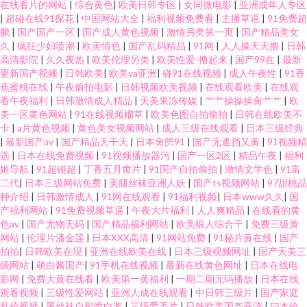
在线看片的网站
|
综合黄色
|
欧美日韩专区
|
女同微电影
|
亚洲成年人专区
|
超碰在线91探花
|
中国网站大全
|
福利视频免费看
|
主播草逼
|
91免费超
鹏
|
国产国产一区
|
国产成人黄色视频
|
激情另类第一页
|
国产精品美女
久
|
疯狂少妇喷潮
|
欧美情色
|
国产乱码精品
|
91网
|
人人操天天撸
|
日韩
高清影院
|
久久夜热
|
欧美伦理另类
|
欧美性爱-撸起来
|
国产99在
|
最新
更新国产视频
|
日韩欧美
|
欧美va亚洲
|
碰91在线视频
|
成人午夜性
|
91香
蕉蜜桃在线
|
午夜偷拍电影
|
日韩视频欧美视频
|
在线观看欧美
|
在线观
看午夜福利
|
日韩激情成人精品
|
天美果冻传媒
|
艹艹操操操肏艹艹
|
欧
美一区黄色网站
|
91在线视频榴草
|
欧美色图自拍偷拍
|
日韩在线欧美不
卡
|
a片黄色视频
|
黄色美女视频网站
|
成人三级在线观看
|
日本三级经典
|
最新国产av
|
国产精品天干天
|
日本肏屄91
|
国产无遮挡又黄
|
91视频精
选
|
日本在线免费视频
|
91视频播放器污
|
国产一区2区
|
精品午夜
|
福利
姬导航
|
91超碰超
|
丁香五月黄片
|
91国产自拍偷拍
|
激情文学色
|
91富
二代
|
日本三级网站免费
|
美腿丝袜亚洲人妖
|
国产ts视频网站
|
97甜桃品
种介绍
|
日韩激情成人
|
91网在线观看
|
91福利视频
|
日本www久久
|
国
产福利网站
|
91免费视频草逼
|
午夜大片福利
|
人人爽精品
|
在线看的黄
色av
|
国产尤物无码
|
国产精品福利网站
|
欧美狼人综合干
|
免费三级黄
网站
|
伦理片潘金莲
|
日本XXX高清
|
91网站免费
|
91秘片黄在线
|
国产
拍拍
|
日韩欧美在现
|
亚洲在线欧美在线
|
日本三级视频网址
|
国产天美三
级网站
|
萌白酱国产
|
91手机在线视频
|
最新在线黄色网址
|
日本在线电
影网
|
免费大黄在线看
|
欧美第一黄福利
|
一期二期无码播放
|
日本在线
观看视频
|
三级性爱网站
|
亚洲人成在线观看
|
中日韩三级片
|
国产家庭
乱伦视频
|
黑丝袜自慰喷白浆
|
三级爱毛片
|
日韩欧美国产高清
|
曰本伦