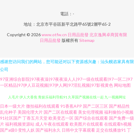
電話：-
地址：北京市平谷區新平北路甲65號2層甲65-2
Copyright © 2026
www.otfw.cn
日用品批發
北京逸興卓商貿有限
日用品批發
版權所有
Sitemap
感谢您访问我们的网站，您可能还对以下资源感兴趣：汕头幌咨家具有限
公司
97亚洲综合影院|97夜夜澡|97夜夜澡人人|97一级在线观看|97一区二|97
一区精品|97伊人豆花视频|97伊人网|97淫乱视频|97影视黄色
网站地图
日本一级大片
微拍福利在线观看
91香蕉APP
国产二区三区
国产精品性
91大神西瓜 福利导航超碰 另类先锋变态 东方成人AV在线观看 95热艹 亚欧成
乱伦种子
美国伦理大片
国产二区在线观看
美女伦理视频
福利偷拍小视频
91社区国产
丁香五月天堂
欧美变态一区
国产综合在线观看
国产免费一级
人毛片 伊人大香焦 青娱乐福利导航91 久草国产视频在线一起 九一视频网址
片
福利视频资源站
成人午夜在线观看
欧美图片在线观看
在线观看h视频
国产a级0
变性人妖
国产福利永久
日韩中文字幕观看
足交在线播放91
丁