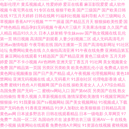
电影伦理片
黄瓜视频成人
性爱婷婷
爱豆在线看
麻豆影院爱爱
成人软件
人网站在线观看 91干逼淫秽视频网站 岛国资源站 狼友视频91视频 深夜成人
视频
午夜宅男在线
91专区在线
狠狠干欧美
国产三级国产
国产欧美日韩
在线
97五月天婷婷
日韩在线网
91福利社视频
福利导航
A片三级网站
久
AV福利 综合社区中文字幕 91夜色成人链接 东京热在线网址蜜桃 男人WWW
草视频8
香蕉APP污视频
艹艹艹插逼
国产精品五月天
狠狠操欧美性爱
国
产绝色精品
精品孕妇无码视频
午夜A片三级片
天美果冻传媒
久久国产成
人精品
精品93久久久
日本人妖射精
学生妹avav
国产熟女视频在线
乱伦
天堂COM 婷婷伊人久久蜜桃 91麻豆福利片 不卡另类 海角社区真实偷伦AV
第一页
韩日视频
高清国产剧观看
人妻少妇视频二区
成人无码高清毛片
亚洲av激情电影
午夜导航在线
国内主播第一页
国产高清电影网址
91社区
欧美在线伊人 欧美三级网络 91日韩欧美 豆花91官网 老湿午夜影院 色综合激
论坛
免费网站黄色在线
久久偷拍高清亚洲
91午夜在线免费
亚洲精品第五
页
麻豆网站在线观看
91精选国产
国产精品亚洲
黄色三级成年
五月天婷
婷爱
国产不卡小视频
AV色哟哟
亚洲天堂丁香五月
91社网
美女视频黄全
情文学色 91看片婬黄大片网址 大香蕉伊人亚洲 麻豆影院在线观看一区 天天
免费
国产精品第一页国
另类区另类欧美
欧美色图乱伦小说
免费成人软件
黄色网址视频播放
国产日产美产精品
成人午夜视频
伦理视频网站
黄色18
透伊人 91老湿机 豆花51 玖玖资源日韩一区二区 手机偷拍色图 91啦在线视频
禁网站
亚洲无码视频在线
成人无码看片
91原创社区
伦理电影香港
成人
免费
蜜桃91色色
A片视频网
国产自在线
操欧美老女人
人人97综合精品
岛国免费
国产无码一二
蜜桃tv网站入口
国产第66页
另类国产在线
熟女
超碰艹艹 蜜臀导航色 午夜在线视频玖玖 91精品吴梦梦 wwwAV四虎 精品国产
自拍偷拍
青青久视频
久草新视频在线
激情深爱欧美激情
91视频官网国产
狠狠操-91
91我要操
国产ts视频网站
国产美女视频网站
91视频成人下载
资源 日韩日韩 影音先锋在线波多 91色色影院 久久88 深夜福利高清无码 91福
国产无码色色
91香蕉亚洲精品
91伊人加勒比
欧美狠狠插
日韩精品高清
黄色av网
日本波多野吉衣
日韩在线观看精品
日本一级电影
久草网页
97
免费艹
岛国一区二区
岛国动作片在
波多野吉衣三级
亚洲AV一卡
在线免
利大全 WWW黄色片免费网站 加勒比av 日韩福利网站 影音先锋最新A片网
费小视频
搞黄网站在线观看
免费色情A片网扯
91资源在线视频
蜜桃视频