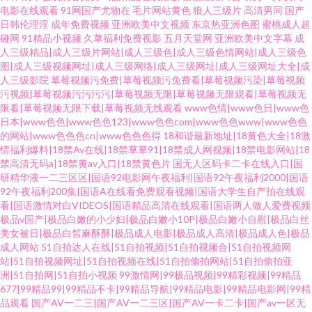
电影在线观看
91网国产尤物在
毛片网站黄色
狼人三级片
高清男同
国产
日韩伦理淫
成年免费视频
亚洲欧美中文视频
东京热亚洲色图
蜜桃成人超
碰网
91精品小视频
久草福利免费视影
五月天堂网
亚洲欧美中文字幕
成
人三级精品|成人三级片网站|成人三级色|成人三级色情网站|成人三级色
图|成人三级视频网址|成人三级网络|成人三级网址|成人三级网址大全|成
人三级影院
草莓视频污免费|草莓视频污免费看|草莓视频污染|草莓视频
污视频|草莓视频污污污污|草莓视频无限|草莓视频无限观看|草莓视频无
限看|草莓视频无限下载|草莓视频无线观看
www色情|www色日|www色
日本|www色色|www色色123|www色色com|www色色www|www色色
的网站|www色色色cn|www色色色得
18和谐最新地址|18黄色大全|18激
情福利爆料|18禁Av在线|18禁草草91|18禁成人网视频|18禁电影网站|18
禁高清无码a|18禁黄av入口|18禁黄色片
国无人区码卡二卡在线入口|国
研精华液一二三区区|国语92电影网午夜福利|国语92午夜福利2000|国语
92午夜福利200集|国语A在线看免费观看视频|国语大学生自产拍在线观
看|国语激情对白VIDEOS|国语精品高清在线观看|国语两人做人爱费视频
极品v国产|极品白嫩的小少妇|极品白嫩小10P|极品白嫩小自慰|极品白丝
美女被日|极品白皙麻酥酥|极品成人电影|极品成人高清|极品成人色|极品
成人网站
51自拍达人在线|51自拍视频|51自拍视频合|51自拍视频网
站|51自拍视频网址|51自拍视频在线|51自拍偷拍网站|51自拍偷拍亚
洲|51自拍网|51自拍小视频
99激情网|99极品视频|99精彩视频|99精品
677|99精品99|99精品不卡|99精品导航|99精品电影|99精品电影网|99精
品观看
国产AV一二三|国产AV一二三区|国产AV一卡二卡|国产av一区无