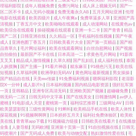
理福利影院
|
成年人视频免费
|
免费污网址
|
成人床上视频无码
|
国产一
区二区不卡
|
成人无码小视频
|
免费无毒永久AB
|
五月天网站亚洲
|
伦理
电影在线观看
|
欧美四级片
|
成人午夜爽a
|
免费草逼多人草
|
亚洲国产高
清视频
|
丁香五月中文
|
欧美呦呦在线观看
|
成人动漫网站
|
在线黄色av
|
欧美综合在线观看
|
操碰视频在线观看
|
亚洲一卡二卡
|
国产青青
|
精品
国产二区
|
日韩亚洲在线
|
久久精品一区
|
手机福利在线视频
|
国产午夜
成人
|
亚洲色图丁香五月
|
日韩欧美看片大全
|
国产第一页精品
|
国产精
品青草久
|
毛片网址福利
|
欧美在线观看网址
|
白丝自慰网站
|
国产视频
自拍偷拍
|
最新国产不卡在线
|
日本高清一二
|
求黄色毛片网站
|
91影库
叉叉叉
|
精品成人激情视频
|
久草久精
|
国产乱妇乱
|
成人福利在线
|
泰国
人妖摸胸
|
国产主播一
|
91看片神器
|
精东麻豆
|
91桃色污无
|
欧美在线
短视频
|
久草福利网
|
欧洲孕妇无码AV
|
黄色网址最新视频
|
男女操操
|
国产精品自在线
|
天美mv传媒
|
91免费福利视频
|
嗯啊福利影院
|
老湿影
院X一分钟
|
成人影片h
|
日本福利视频
|
国内精品电影资源
|
强奸乱军第
一页
|
亚韩精品
|
亚洲专区高清无码
|
亚洲欧美国产视频
|
超碰碰免费
|
日
韩无码一二区
|
日韩无码中文字幕
|
国产在线美女
|
日韩激情网
|
av伊人
蜜桃
|
91电影成人天堂
|
蜜桃第一页
|
福利综艺推荐
|
三级网址AV
|
日韩
欧美瑟瑟影院
|
三级性黄网站
|
91蝌蚪
|
欧美精品手机在线
|
欧美人体性
|
探花视频
|
91视频啊啊啊
|
日本婷婷五月天
|
福利社免费体验区
|
欧美欧
美在线
|
青青草app下载
|
91视频磁力链接
|
日韩欧美在线看片
|
在线播放
全集
|
人妻导航
|
无码欧洲
|
亚洲第十页第一页
|
91自拍视频在线
|
日韩无
码喷潮片
|
国产无码成人免费
|
欧美与动物交配
|
熟妇激情性爱在线
|
毛