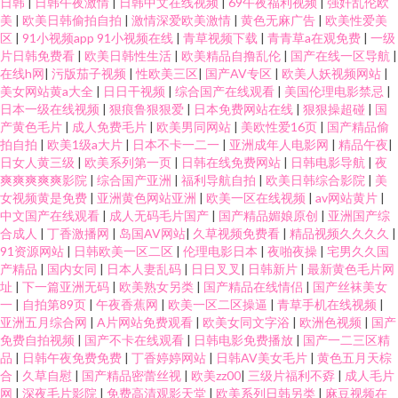
日韩
|
日韩午夜激情
|
日韩中文在线视频
|
69午夜福利视频
|
强奸乱伦欧
美
|
欧美日韩偷拍自拍
|
激情深爱欧美激情
|
黄色无麻广告
|
欧美性爱美
区
|
91小视频app 91小视频在线
|
青草视频下载
|
青青草a在观免费
|
一级
片日韩免费看
|
欧美日韩性生活
|
欧美精品自撸乱伦
|
国产在线一区导航
|
在线h网
|
污版茄子视频
|
性欧美三区
|
国产AV专区
|
欧美人妖视频网站
|
美女网站黄a大全
|
日日干视频
|
综合国产在线观看
|
美国伦理电影禁忌
|
日本一级在线视频
|
狠痕鲁狠狠爱
|
日本免费网站在线
|
狠狠操超碰
|
国
产黄色毛片
|
成人免费毛片
|
欧美男同网站
|
美欧性爱16页
|
国产精品偷
拍自拍
|
欧美1级a大片
|
日本不卡一二一
|
亚洲成年人电影网
|
精品午夜
|
日女人黄三级
|
欧美系列第一页
|
日韩在线免费网站
|
日韩电影导航
|
夜
爽爽爽爽爽影院
|
综合国产亚洲
|
福利导航自拍
|
欧美日韩综合影院
|
美
女视频黄是免费
|
亚洲黄色网站亚洲
|
欧美一区在线视频
|
av网站黄片
|
中文国产在线观看
|
成人无码毛片国产
|
国产精品媚娘原创
|
亚洲国产综
合成人
|
丁香激播网
|
岛国AV网站
|
久草视频免费看
|
精品视频久久久久
|
91资源网站
|
日韩欧美一区二区
|
伦理电影日本
|
夜啪夜操
|
宅男久久国
产精品
|
国内女同
|
日本人妻乱码
|
日日叉叉
|
日韩新片
|
最新黄色毛片网
址
|
下一篇亚洲无码
|
欧美熟女另类
|
国产精品在线情侣
|
国产丝袜美女
一
|
自拍第89页
|
午夜香蕉网
|
欧美一区二区操逼
|
青草手机在线视频
|
亚洲五月综合网
|
A片网站免费观看
|
欧美女同文字浴
|
欧洲色视频
|
国产
免费自拍视频
|
国产不卡在线观看
|
日韩电影免费播放
|
国产一二三区精
品
|
日韩午夜免费免费
|
丁香婷婷网站
|
日韩AV美女毛片
|
黄色五月天棕
合
|
久草自慰
|
国产精品密蕾丝视
|
欧美zz00
|
三级片福利不孬
|
成人毛片
网
|
深夜毛片影院
|
免费高清观影天堂
|
欧美系列日韩另类
|
麻豆视频在