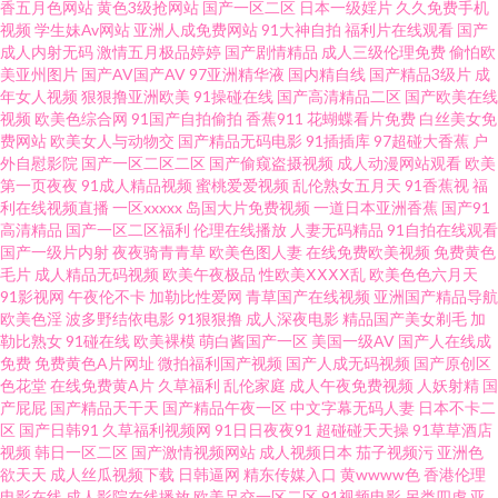
香五月色网站
黄色3级抢网站
国产一区二区
日本一级婬片
久久免费手机
入口 福利色不卡导航 国产自拍偷偷视频 91入囗 福利片一二三 91永久免费网
视频
学生妹Av网站
亚洲人成免费网站
91大神自拍
福利片在线观看
国产
成人内射无码
激情五月极品婷婷
国产剧情精品
成人三级伦理免费
偷怕欧
页视频入口 草莓狼人在线 A片福利导航 超碰欧美成人91 91含羞草 91草视频
美亚州图片
国产AV国产AV
97亚洲精华液
国内精自线
国产精品3级片
成
年女人视频
狠狠撸亚洲欧美
91操碰在线
国产高清精品二区
国产欧美在线
视频
欧美色综合网
91国产自拍偷拍
香蕉911
花蝴蝶看片免费
白丝美女免
成人 91黑黄网 91污一区二区 91工厂 91九色蝌蚪国产 伪娘TS 香蕉玖玖 日韩
费网站
欧美女人与动物交
国产精品无码电影
91插插库
97超碰大香蕉
户
外自慰影院
国产一区二区二区
国产偷窥盗摄视频
成人动漫网站观看
欧美
超碰手机福利 蜜桃伊人精品 国产91系列在线播放 91人妻少妇喷水在线 91中
第一页夜夜
91成人精品视频
蜜桃爱爱视频
乱伦熟女五月天
91香蕉视
福
利在线视频直播
一区xxxxx
岛国大片免费视频
一道日本亚洲香蕉
国产91
高清精品
国产一区二区福利
伦理在线播放
人妻无码精品
91自拍在线观看
日韩 91精品在线视频观看视频 99福利导航在线观看 91茄子蜜桃 在线观看国
国产一级片内射
夜夜骑青青草
欧美色图人妻
在线免费欧美视频
免费黄色
毛片
成人精品无码视频
欧美午夜极品
性欧美ⅩⅩⅩⅩ乱
欧美色色六月天
a福利 影音先锋七区 欧美男女性交 老司机av管乐 www日韩3区 91草网 深夜成
91影视网
午夜伦不卡
加勒比性爱网
青草国产在线视频
亚洲国产精品导航
欧美色淫
波多野结依电影
91狠狠撸
成人深夜电影
精品国产美女剃毛
加
勒比熟女
91碰在线
欧美裸模
萌白酱国产一区
美国一级AV
国产人在线成
人福利 91黑丝足 91视频在线播放网站高清 成人精品国产 国内精品久久98 久
免费
免费黄色A片网址
微拍福利国产视频
国产人成无码视频
国产原创区
色花堂
在线免费黄A片
久草福利
乱伦家庭
成人午夜免费视频
人妖射精
国
草社区 蜜桃综合成人网 日本成人色网 天堂色www 影音先锋制服诱惑电影 91
产屁屁
国产精品天干天
国产精品午夜一区
中文字幕无码人妻
日本不卡二
区
国产日韩91
久草福利视频网
91日日夜夜91
超碰碰天天操
91草草酒店
视频
韩日一区二区
国产激情视频网站
成人视频日本
茄子视频污
亚洲色
超碰网址 91视频大全在线观看 91在线免费 成人网站 国产黄色免费区 精品偷
欲天天
成人丝瓜视频下载
日韩逼网
精东传媒入口
黄wwww色
香港伦理
电影在线
成人影院在线播放
欧美足交一区二区
91视频电影
另类四虎
亚