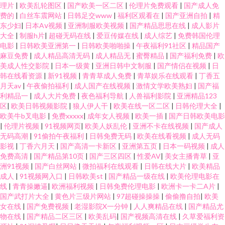
理片
|
欧美乱轮图区
|
国产欧美一区二区
|
伦理片免费观看
|
国产成人免
费的
|
白丝车震网站
|
日韩足交www
|
福利区观看在
|
国产亚洲自拍
|
精
东少妇
|
日本Aⅴ视频
|
亚洲制服欧美视频
|
国产精品思思在线
|
成人影片
大全
|
制服h片
|
超碰无码在线
|
爱豆传媒在线
|
成人综艺
|
免费韩国伦理
电影
|
日韩欧美亚洲第一
|
日韩欧美啪啪操
|
午夜福利91社区
|
精品国产
麻豆免费
|
成人精品高清无码
|
成人精品无
|
蜜臀精品
|
国产福利免费
|
欧
美成人性交影院
|
日本一级黄
|
亚洲日韩中文制服
|
国产情侣在视频
|
日
韩在线看资源
|
新91视频
|
青青草成人免费
|
青草娱乐在线观看
|
丁香五
月天av
|
午夜偷拍福利
|
成人国产在线视频
|
激情文学欧美熟妇
|
国产福
利精品一
|
成人大片免费
|
夜色福利导航
|
人兽福利影院
|
亚洲精品123
区
|
欧美日韩视频影院
|
狼人伊人干
|
欧美在线一区二区
|
日韩伦理大全
|
欧美牛b叉电影
|
免费xxxxx
|
成年女人视频
|
欧美一插
|
国产日韩欧美电影
|
伦理片视频
|
91视频网页
|
欧美人妖乱伦
|
亚洲不卡在线视频
|
国产成人
无码高潮
|
91偷拍午夜福利
|
日韩免费无码
|
欧美在线看视频
|
成人无码
影视
|
丁香六月天
|
国产高清一卡新区
|
亚洲第五页
|
日本一码视频
|
成人
免费高清
|
国产精品第10页
|
国产三区四区
|
性爱AV
|
美女主播青草
|
亚
洲91视频
|
国产白丝网站
|
微拍福利在线观看
|
日韩在线大片
|
欧美精品
成人
|
91视频网入口
|
日韩欧美st
|
国产精品一级在线
|
欧美伦理电影在
线
|
青青操嫩逼
|
欧洲福利视频
|
日韩免费伦理电影
|
欧洲卡一卡二A片
|
国产武打片大全
|
黄色片三级片网站
|
97超碰操操操
|
偷偷撸自拍
|
欧美
女在线
|
国产免费视频
|
老湿影院X一分钟
|
人人爽精品在线
|
国产精品尤
物在线
|
国产精品二区三区
|
欧美乱码
|
国产视频高清在线
|
久草爱福利资