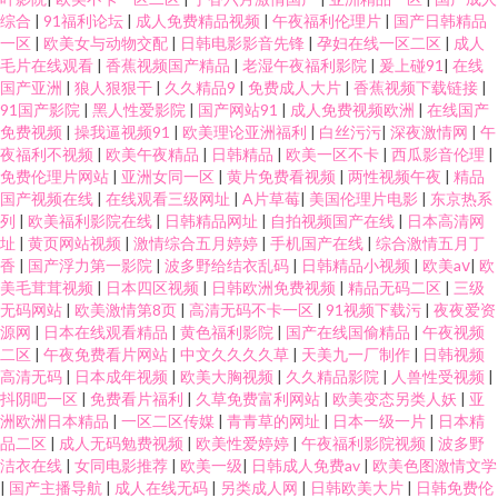
综合
|
91福利论坛
|
成人免费精品视频
|
午夜福利伦理片
|
国产日韩精品
一区
|
欧美女与动物交配
|
日韩电影影音先锋
|
孕妇在线一区二区
|
成人
毛片在线观看
|
香蕉视频国产精品
|
老湿午夜福利影院
|
爰上碰91
|
在线
国产亚洲
|
狼人狠狠干
|
久久精品9
|
免费成人大片
|
香蕉视频下载链接
|
91国产影院
|
黑人性爱影院
|
国产网站91
|
成人免费视频欧洲
|
在线国产
免费视频
|
操我逼视频91
|
欧美理论亚洲福利
|
白丝污污
|
深夜激情网
|
午
夜福利不视频
|
欧美午夜精品
|
日韩精品
|
欧美一区不卡
|
西瓜影音伦理
|
免费伦理片网站
|
亚洲女同一区
|
黄片免费看视频
|
两性视频午夜
|
精品
国产视频在线
|
在线观看三级网址
|
A片草莓
|
美国伦理片电影
|
东京热系
列
|
欧美福利影院在线
|
日韩精品网址
|
自拍视频国产在线
|
日本高清网
址
|
黄页网站视频
|
激情综合五月婷婷
|
手机国产在线
|
综合激情五月丁
香
|
国产浮力第一影院
|
波多野给结衣乱码
|
日韩精品小视频
|
欧美aⅴ
|
欧
美毛茸茸视频
|
日本四区视频
|
日韩欧洲免费视频
|
精品无码二区
|
三级
无码网站
|
欧美激情第8页
|
高清无码不卡一区
|
91视频下载污
|
夜夜爱资
源网
|
日本在线观看精品
|
黄色福利影院
|
国产在线国偷精品
|
午夜视频
二区
|
午夜免费看片网站
|
中文久久久久草
|
天美九一厂制作
|
日韩视频
高清无码
|
日本成年视频
|
欧美大胸视频
|
久久精品影院
|
人兽性受视频
|
抖阴吧一区
|
免费看片福利
|
久草免费富利网站
|
欧美变态另类人妖
|
亚
洲欧洲日本精品
|
一区二区传媒
|
青青草的网址
|
日本一级一片
|
日本精
品二区
|
成人无码勉费视频
|
欧美性爱婷婷
|
午夜福利影院视频
|
波多野
洁衣在线
|
女同电影推荐
|
欧美一级
|
日韩成人免费av
|
欧美色图激情文学
|
国产主播导航
|
成人在线无码
|
另类成人网
|
日韩欧美大片
|
日韩免费伦