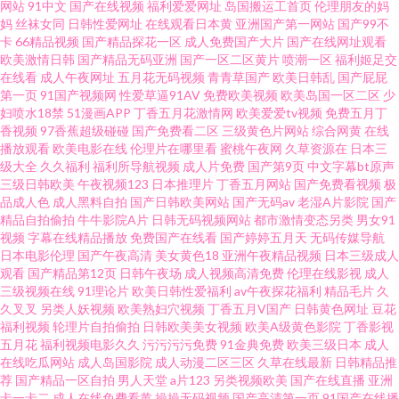
网站
91中文
国产在线视频
福利爱爱网址
岛国搬运工首页
伦理朋友的妈
91熟女探花 福利午夜 欧美一级在线 在线观看不卡av网站 91网站视频在线观
妈
丝袜女同
日韩性爱网址
在线观看日本黄
亚洲国产第一网站
国产99不
卡
66精品视频
国产精品探花一区
成人免费国产大片
国产在线网址观看
欧美激情日韩
国产精品无码亚洲
国产一区二区黄片
喷潮一区
福利姬足交
看 国产成人综合视频在线 欧美乱嫖 91n在线视频免费观看 91在线综合第一页
在线看
成人午夜网址
五月花无码视频
青青草国产
欧美日韩乱
国产屁屁
第一页
91国产视频网
性爱草逼91AV
免费欧美视频
欧美岛国一区二区
少
精品国产福利 深夜91福利社 91国摸 www91豆花com 黑丝诱惑AV 日韩123区
妇喷水18禁
51漫画APP
丁香五月花激情网
欧美爱爱tv视频
免费五月丁
香视频
97香蕉超级碰碰
国产免费看二区
三级黄色片网站
综合网黄
在线
播放观看
欧美电影在线
伦理片在哪里看
蜜桃午夜网
久草资源在
日本三
在线视频 中文字幕人妻熟女人妻 超碰好屌色 久久性精品 丝袜美腿五月天 91
级大全
久久福利
福利所导航视频
成人片免费
国产第9页
中文字幕bt原声
三级日韩欧美
午夜视频123
日本推理片
丁香五月网站
国产免费看视频
极
热资源站 国产91在线资源 影音先锋av妇女 91桃花福利 91探花福利视频 国产
品成人色
成人黑料自拍
国产日韩欧美网站
国产无码av
老湿A片影院
国产
精品自拍偷拍
牛牛影院A片
日韩无码视频网站
都市激情变态另类
男女91
视频
字幕在线精品播放
免费国产在线看
国产婷婷五月天
无码传媒导航
乱轮9 麻豆九十一看片 蜜芽在线导航 色色婷婷五月天日韩 91香蕉鹿鹿污91
日本电影伦理
国产午夜高清
美女黄色18
亚洲午夜精品视频
日本三级成人
观看
国产精品第12页
日韩午夜场
成人视频高清免费
伦理在线影视
成人
日韩视频一类 91uu成人福利 97久久在线 九色91在线 深夜福利博彩建材 91
三级视频在线
91理论片
欧美日韩性爱福利
av午夜探花福利
精品毛片
久
久叉叉
另类人妖视频
欧美熟妇穴视频
丁香五月V国产
日韩黄色网址
豆花
福利视频
轮理片自拍偷拍
日韩欧美美女视频
欧美A级黄色影院
丁香影视
海角 超碰97护士 久久日视频资源站 自拍92AV av资源先锋乱 欧美福利姬的搜
五月花
福利视频电影久久
污污污污免费
91金典免费
欧美三级日本
成人
在线吃瓜网站
成人岛国影院
成人动漫二区三区
久草在线最新
日韩精品推
索结果 91大神啪啪视频 国产传媒在线91 日韩有码在线播放 精品97无码视频
荐
国产精品一区自拍
男人天堂
a片123
另类视频欧美
国产在线直播
亚洲
卡一卡二
成人在线免费看黄
操操无码视频
国产高清第一页
91国产在线播