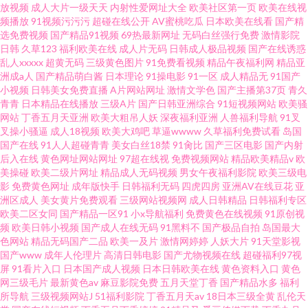
放视频
成人大片一级天天
内射性爱网址大全
欧美社区第一页
欧美在线视
频播放
91视频污污污
超碰在线公开
AV蜜桃吃瓜
日本欧美在线看
国产精
选免费视频
国产精品91视频
69热最新网址
无码白丝强行免费
激情影院
日韩
久草123
福利欧美在线
成人片无码
日韩成人极品视频
国产在线诱惑
乱人xxxxx
超黄无码
三级黄色图片
91免费看视频
精品午夜福利网
精品亚
洲成a人
国产精品萌白酱
日本理论
91操电影
91一区
成人精品无
91国产
小视频
日韩美女免费直播
A片网站网址
激情文学色
国产主播第37页
青久
青青
日本精品在线播放
三级A片
国产日韩亚洲综合
91短视频网站
欧美骚
网站
丁香五月天亚洲
欧美大粗吊人妖
深夜福利亚洲
人兽福利导航
91叉
叉操小骚逼
成人18视频
欧美大鸡吧
草逼wwww
久草福利免费试看
岛国
国产在线
91人人超碰青青
美女白丝18禁
91肏比
国产三区电影
国产内射
后入在线
黄色网址网站网址
97超在线视
免费视频网站
精品欧美精品v
欧
美操碰
欧美二级片网址
精品成人无码视频
男女午夜福利影院
欧美三级电
影
免费黄色网址
成年版快手
日韩福利无码
四虎四房
亚洲AV在线豆花
亚
洲区成人
美女黄片免费观看
三级网站视频网
成人日韩精品
日韩福利专区
欧美二区女同
国产精品一区91
小x导航福利
免费黄色在线视频
91原创视
频
欧美日韩小视频
国产成人在线无码
91黑料不
国产极品自拍
岛国最大
色网站
精品无码国产二品
欧美一及片
激情网婷婷
人妖大片
91天堂影视
国产www
成年人伦理片
高清日韩电影
国产尤物视频在线
超碰福利97视
屏
91看片入口
日本国产成人视频
日本日韩欧美在线
黄色资料入口
黄色
网三级毛片
最新黄色av
麻豆影院免费
五月天堂丁香
国产精品水多
福利
所导航
三级视频网站J
51福利影院
丁香五月天av
18日本三级全黄
乱伦天