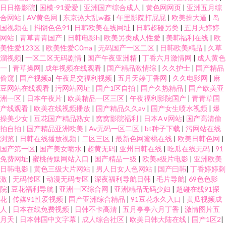
日日撸影院
|
国模-91爱爱
|
亚洲国产综合成人
|
黄色网网页
|
亚洲五月综
合网站
|
AV黄色网
|
东京热大乱w姦
|
午里影院打屁屁
|
欧美操大逼
|
岛
国视频在
|
抖阴色色91
|
日韩欧美在线网址
|
日韩超碰另类
|
五月天婷婷
网站
|
青草青青国产
|
日韩电影h
|
欧美另类成人性爱
|
美韩福利在线
|
欧
美性爱123区
|
欧美性爱C0ma
|
无码国产一区二区
|
日韩欧美精品
|
久草
溜视频
|
一区二区无码剧情
|
国产午夜亚洲精
|
丁香六月激情网
|
成人黄色
一
|
青草操网
|
成年视频在线观看
|
国产精品激情综
|
久久护士
|
国产精品
偷窥
|
国产视频a
|
午夜足交福利视频
|
五月天婷丁香网
|
久久电影网
|
麻
豆网站在线观看
|
污网站网址
|
国产1区自拍
|
国产久热精品
|
国产欧美亚
洲一区
|
日本午夜片
|
欧美精品一区三区
|
午夜福利影院国产
|
青青草国
产线观看
|
欧美在线视频播放
|
国产精品久久av
|
国产女生喷水视频
|
爆
操美少女
|
豆花国产精品熟女
|
窝窝影院福利
|
日本A∨网站
|
国产高清偷
拍自拍
|
国产精品亚洲欧美
|
Av无码一区二区
|
bt种子下载
|
污网站在线
浏览
|
日韩在线播放视频
|
二区三区
|
最新色网蜜桃在线
|
欧美日韩色网
|
国产第一区
|
国产美女喷水
|
超黄无码
|
亚州日韩在线
|
吃瓜在线无码
|
91
免费网址
|
蜜桃传媒网站入口
|
国产精品一级
|
欧美a级片电影
|
亚洲欧美
日韩电影
|
黄色三级大片网站
|
男人日女人色网站
|
国产曰韩
|
丁香婷婷刺
激
|
无码传区
|
动漫无码专区
|
深夜福利导航日韩
|
毛片导航
|
69色色影
院
|
豆花福利导航
|
亚洲一区综合网
|
亚洲精品无码少妇
|
超碰在线91探
花
|
传媒91性爱视频
|
国产亚洲综合精品
|
91豆花永久入口
|
黄瓜视频成
人
|
日本在线免费视频
|
日韩不卡高清
|
五月亭亭六月丁香
|
激情图片五
月天
|
日本韩国中文字幕
|
成人综合社区
|
欧美日韩大陆在线
|
国产1区2
|