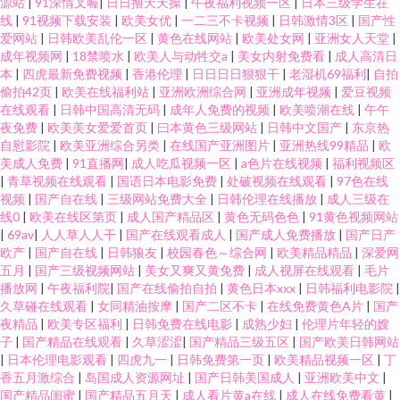
源站
|
91深情叉喔
|
日日撸天天操
|
午夜福利视频一区
|
日本三级学生在
线
|
91视频下载安装
|
欧美女优
|
一二三不卡视频
|
日韩激情3区
|
国产性
爱网站
|
日韩欧美乱伦一区
|
黄色在线网站
|
欧美处女网
|
亚洲女人天堂
|
成年视频网
|
18禁喷水
|
欧美人与动牲交a
|
美女内射免费看
|
成人高清日
本
|
四虎最新免费视频
|
香港伦理
|
日日日日狠狠干
|
老湿机69福利
|
自拍
偷拍42页
|
欧美在线福利站
|
亚洲欧洲综合网
|
亚洲成年视频
|
爱豆视频
在线观看
|
日韩中国高清无码
|
成年人免费的视频
|
欧美喷潮在线
|
午午
夜免费
|
欧美美女爱爱首页
|
曰本黄色三级网站
|
日韩中文国产
|
东京热
自慰影院
|
欧美亚洲综合另类
|
在线国产亚洲图片
|
亚洲热线99精品
|
欧
美成人免费
|
91直播网
|
成人吃瓜视频一区
|
a色片在线视频
|
福利视频区
|
青草视频在线观看
|
国语日本电影免费
|
处破视频在线观看
|
97色在线
视频
|
国产自在线
|
三级网站免费大全
|
日韩伦理在线播放
|
成人三级在
线0
|
欧美在线区第页
|
成人国产精品区
|
黄色无码色色
|
91黄色视频网站
|
69av
|
人人草人人干
|
国产在线观看成人
|
国产成人免费播放
|
国产日产
欧产
|
国产自在线
|
日韩狼友
|
校园春色～综合网
|
欧美精品精品
|
深爱网
五月
|
国产三级视频网站
|
美女又爽又黄免费
|
成人视屏在线观看
|
毛片
播放网
|
午夜福利院
|
国产在线偷拍自拍
|
黄色日本xxx
|
日韩福利电影院
|
久草碰在线观看
|
女同精油按摩
|
国产二区不卡
|
在线免费黄色A片
|
国产
夜精品
|
欧美专区福利
|
日韩免费在线电影
|
成熟少妇
|
伦理片年轻的嫂
子
|
国产精品在线观看
|
久草涩涩
|
国产精品三级五区
|
国产欧美日韩网站
|
日本伦理电影观看
|
四虎九一
|
日韩免费第一页
|
欧美精品视频一区
|
丁
香五月激综合
|
岛国成人资源网址
|
国产日韩美国成人
|
亚洲欧美中文
|
国产精品闺蜜
|
国产精品五月天
|
成人看片黄a在线
|
成人在线免费看黄
|