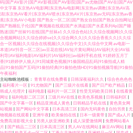
码|国产AV影片|国产AV影视|国产AV影院|国产av尤物|国产AV在|国产AV
中文字幕
东京热AⅤ电影网|东京热Av电影网|东京热av调教|东京热AV高
清|东京热AV看片|东京热AV喷水|东京热AV片|东京热av无码|东京热av香
蕉|东京热AV小电影
国产熟女一区二区|国产熟女自拍|国产熟女自拍网址|
国产熟睡乱子伦|国产爽视频在线观|国产水滴盗|国产水柔系列4p|国产睡
熟迷|国产丝袜91在线|国产丝袜a1
久久综合色站|久久综合视频网|久久综
合视频网站|久久综合婷婷se|久久综合网久久|久久综合香蕉久久|久久综
合一区视频|久久综合在线视频|久久综合中文|久久综合中文网
av电影一
本道|AV抖音一区二区|av豆花在线|AV短片黄站网站|AV福利大全|AV福
利导|AV福利电影|AV福利片|AV福利社|av福利手机在线
91婷婷五月丁
香|91婷婷伊人狼人|91同城黄色视频|91偷国精品乱码|91偷拍成人精
品|91偷拍国产五码|91偷拍经典|91偷拍色情HD|91偷拍视频导航|91偷拍
午夜福利
主站蜘蛛池模板：
青青草在线免费看
|
日韩深夜福利久久
|
综合色色色色
|
福利看片一区
|
91尤物国产
|
国产三级片在线看
|
国产日产欧产精品
|
日
韩成人伦理片
|
福利电影
|
福利片一区二区
|
性受无码欧美日韩
|
在线看黄
网址
|
福利电影二区三区
|
三级片AV在线
|
欧美色系视频
|
日韩福利区
|
国产中文字幕一区
|
精品亚洲成人黄色
|
日韩精品手机在线
|
黄色美女网
站视频
|
国产网站中文字幕
|
日本高清三区
|
国内无码黄色
|
自拍另类
|
尤
物视频在线观看
|
亚洲午夜
|
欧美偷拍在线
|
日本一级黄带
|
国产成a人片
|
免费高清影视大全
|
另类人妖亚洲欧美
|
成人深爱激情网
|
免费网站看A
片
|
国产精品二三区
|
日本高清三区
|
男人AV在线网站
|
麻豆AV网站
|
嫩
叶影院
|
欧美不卡一区二区
|
丁香六月激情国产
|
亚洲精品一区
|
国产成人