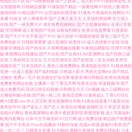
色图乱伦小说
国产va免费观看
国产人妖第二
成人影片h
91色婷婷瑟色
东
av在线掏空 国产日韩欧美性爱 乱伦天堂 日韩亚洲欧美综合在线 91社免费入
京热狠狠草
日韩精品观看
91最新国产精品
一级黄色网
91色色人妻
都市
激情婷婷
91精品国产91
云涩福利在线导航
91视色
午夜福利在线网站
91
直播
91处女
伊人网青青草
国产又爽又黄又无
久草福利资源网
东方成人
口 不卡的a在线 久久午夜成人网 日韩成人黄色网址 亚洲福利一区色午夜 91福
在线
国产一级免费大片
成年免费视频网站
国产在线播放网站
亚洲日本视
频
淫淫网网
成人影视国产在线
深夜福利网址
欧美在线免费看
日夜夜欧
利视频导 91主播共享福利 东方av天堂 老司机午夜福利电影网 少妇内射一区
美
国产大片中文字幕
国产片91
操久婷婷
91视频你懂得
黄色三级片毛片
免费电影片
日韩欧美爱爱
成人亚洲区
欧美性16
成人色情黄片在线
在线
观看亚洲精品
国产热综合
久草网视频在线看
午夜精品网影院
伦理片完整
二区 在线观看淫藏漫阁入口 91网站下载 成人性爱伊人影院 精品福利一区二
版
黄视网站在线播放
国产片自拍
国产在线91
AV亚洲网址
国产经典三级
在线
丁香婷婷五月综合
五月花亚洲综合
国产影院第一页
乱码欧美孕交
区 日韩不卡在线乱码人妻 影音先锋日干夜干資源 91热自拍视频 www97超碰
超碰在线艹
日本在线护士
黄色三级免费网址
香港电影伦理片
91黄色电影
亚洲一区成人视频
国产福利电影
日韩成人影片
男的天堂网AV
国产精品
尤物在
免费a一毛片
欧美肠交扩张另类
最新亚洲日韩精品
欧美在线视频
人人干 国产伊是大成人 欧美成人H版在线视频 伪娘69一区二区 91pron电影
免费黄色网址在线
主播第一页
丁香五月网
性爱东京热
草逼视频78
国产
成人免费无码
高清日韩无码视频
宗和网五月天
日b视频
成人三级网站在
91影音 国产精品精品自在线拍 欧美成人在线TV性爱 偷拍国厂 麻豆四虎 五月
主播福利姬h在线
国产精一精二区
基情涩涩网
51漫画成人
丁香5月综合
网
91爱爱com
伊人涩涩射
黄色视频网址导航
91国在线观看
91最新自拍
黄色软件91
国产操女人
国产乱人
欧美乱欲视频
超碰吃瓜
久草涩涩
最新
丁香国产在线网站 91传媒新数字化 91小巨 丁香五月官网 蜜桃8848tv豆花 亚
在线A片网址
黄色视屏网站
欧美午夜寂寞影院
新视觉影视
成人写真福利
欧美内射网址
日本中文字幕无码
97日穴网
成人免费在线
精品国产免费观
洲成人色网 91黑人 99热热99草草 黄色91视频怎么下载 欧美亚一二三 午夜成
看
国产不卡高清
91av在线播放
91制作传媒
岛国av资源
超碰91资源
国产
乱一乱二乱三
日韩美女直播
91尤物69
蜜桃午夜激情
免费伦理电影
日本