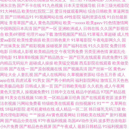
拍AV福利 免费的91黄色直播 桃色午夜天 色色应用 91狼友社 超碰在福利 国产
洲东京热
国产不卡在线
91九色视频
日本天堂视频导航
日本三级光棍影院
91大神精品
欧美怡红院院二区
爱豆传媒观看网站
综合日韩欧美
草逼网首
页
国产日韩精品91
91视频网站在线
69性影院
福利资源在线
91自拍最新
在线啪啪 久久视频女人 人妻少妇无码精品 午夜se影院 91福利影院导航 91午
网址
青青草国产成人
黄色岛国网站
欧美一xxxxx
欧美gayv
91色情激情网
中国韩国日本高清
国产国产一区
亚洲欧洲成人
日韩在线
久久国产影视综
夜福利影视 国产91tv 精品久久中文人妻免费 日韩人妻ab 亚洲五月天停停色
合
欧美69潮喷
伦理片app下载
激情视频国产精品
91草莓久草超碰
成人性
爱aa影院
欧美性爱插插
欧美日韩色黄片
91草莓影院
午夜电影网久久
国
产丝袜美女
国产精彩视频
操碰视屏
国产福利在线
91久久影院
免费日韩
网站 91精品视频免费看 91偷拍网123 www91视频大全 岛国v免费 精品www
电影
日韩成人影视
欧美精品性交
午夜宅男免费
另类亚洲色情
家庭乱伦
理电影
91草B草B视频
国产精品熟女一
国产巨乳在线观看
四虎免费91
国
欧美熟女综合导航 午夜理论日韩A 综合狠狠操 91九色国产熟女 91ncom在线
内精品无码短片
超碰成人操操
欧美猛交视频
西瓜影院在线观看
欧美做受
日韩
国产在线一
国产原创视频在线
国产视频高清
国产丝袜一区
黄色av
网址大全
人妻乱视
国产成人在线网站
久草视频资源站
综合五月香
成人
视频 97mm美眉福利视频 岛国搬运工在线视频 久草资源网站 欧美日韩在线
app在线
四虎试看
91男女
国产男小鲜肉同
福利影院网站
激情五月天色色
欧美极品电影
日韩成人第一页
国产日韩欧美电影
久久机热
成人午夜网
22页 日韩欧美影音婷婷 香蕉视频污免费观看 91欧美性爱网 99视频在线观看
黄色天堂男人
操视频免费91
日韩中文在线
精品中的精品
97国产精品视
频
91美女在线视频
51欧美
一区精品麻豆经典
国产在线观看资源
波多野
洁衣视频
污网站免费看
特级欧美在线观看
自拍视频91
91艹艹
久草网在
97 抖阴在线第一区 后入丰满黑丝 欧美色图宗合网 熟女一区二区三区久久 影
线
18福利影院
老司机蜜桃在线
成人精品一区二区
韩日爆乳无码三级
欧
美伦理电影网站
艹艹操操
AV黄色观看网站
日韩欧美在线国产
新91视频
音先锋电影变态 91韩剧网 99国产精品综合 成人在线观看91 91深夜福利网站
网
国产精品分类在线
97午夜福利视频
岛国AV动作无码
波多野吉依电影
小h片免费
国产精品色色视屏
国产午夜成人
最新日韩精品
91福利视频导